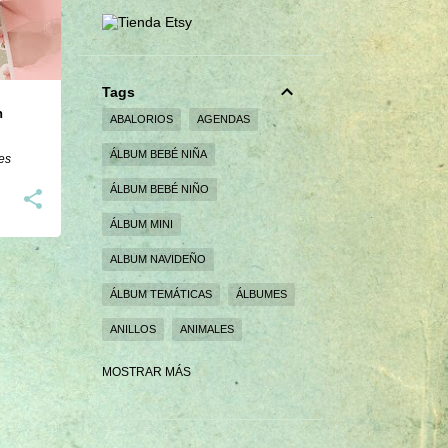
Tags
n
ABALORIOS
AGENDAS
ÁLBUM BEBÉ NIÑA
es
ÁLBUM BEBÉ NIÑO
ÁLBUM MINI
ALBUM NAVIDEÑO
ÁLBUM TEMÁTICAS
ÁLBUMES
ANILLOS
ANIMALES
BEBÉS
BODAS
BROCHES
MOSTRAR MÁS
CAJA EXPLOSIVA
CAJAS
CAJAS PERSONALIZADAS