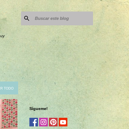
muy
R TODO
Sígueme!
+