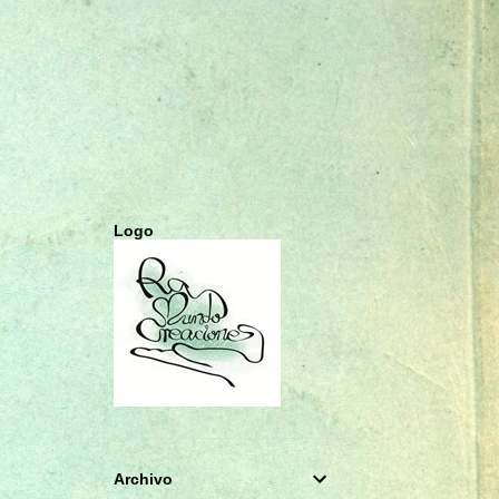
CHARMS
COLGANTES
COMUNIÓN
CUADERNOS A5
CUMPLEAÑOS
DECOUPAGE
DIARIO SECRETO
DIARIOS
ESTRELLA
FOTO ALBUM
FOTOGRAFÍA
GORJUSS
Logo
HAUL DE COMPRAS
INFANTIL
LIBRETAS A6
LIBRO DE FIRMAS
LIBRO DE FIRMAS PRIMERA COMUNIÓN
LIBRO DE FIRMAS Y ALBUM DE FOTOS
LIFESTYLE
Archivo
LLAMADOR DE ÁNGELES