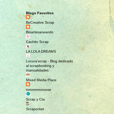
MARCAPÁGINAS
MASCOTAS
Blogs Favoritos
MINI ÁLBUM
BeCreative Scrap
MINI ÁLBUM MALETÍN; ROMA
Bioartesaneando
NOTEBOOK
PENDIENTES
Cachito Scrap
PULSERAS
LA LOLA DREAMS
RA MUNDO CREACIONES
Locura'scrap - Blog dedicado
RAMUNDOCREACIONES
al scrapbooking y
RECETARIO
manualidades
REGALA EMOCIONES
Mixed Media Place
REGALOS NAVIDEÑOS
mmmmmnoose
REGALOS ORIGINALES
Scrap y Cía
SCRAP
SCRAPBOOK
Scrapocket