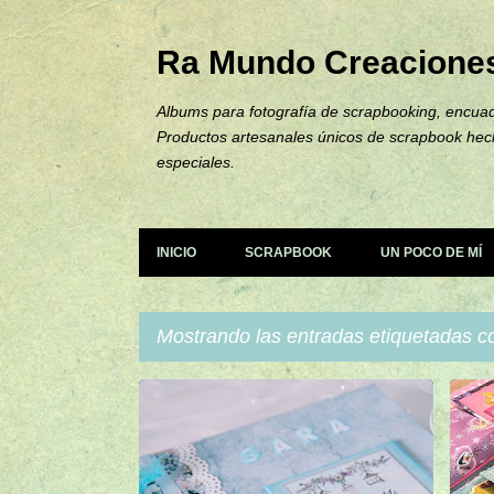
Ra Mundo Creacione
Albums para fotografía de scrapbooking, encuad
Productos artesanales únicos de scrapbook hec
especiales.
INICIO
SCRAPBOOK
UN POCO DE MÍ
Mostrando las entradas etiquetadas 
E
ÁLBUMES
COMUNIÓN
+
6
ÁL
n
t