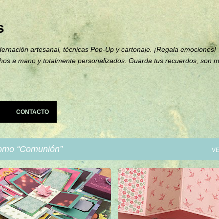
Ir al contenido principal
s
ernación artesanal, técnicas Pop-Up y cartonaje. ¡Regala emociones!
hos a mano y totalmente personalizados. Guarda tus recuerdos, son 
CONTACTO
como
Comunión
VE
BUMES
CAJA EXPLOSIVA
+
1
ÁLBUMES
COMUNIÓN
LIBRO DE FIRMAS
SCRAP