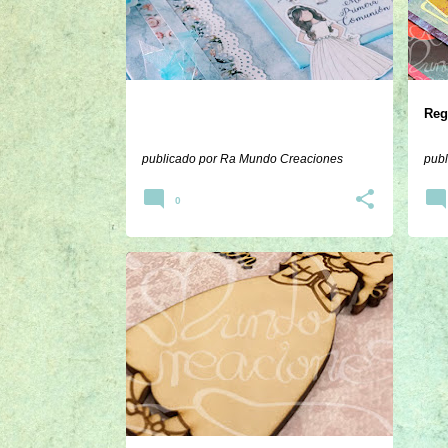
r
a
d
a
Reg
s
publicado por
Ra Mundo Creaciones
publ
0
COMUNIÓN
LIBRO DE FIRMAS
SCRAP
+