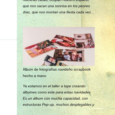
que nos sacan una sonrisa en los peores
días, que nos montan una fiesta cada vez
que llegamos a casa... ¡¡¡Ellos también se
merecen tener su propio álbum
fotográfico!!! Aquí te dejo esta idea de
álbum para tu mascota. Y si no tienes
mascota, las fotos de tu último viaje seguro
que también quedan espectaculares en él.
Album de fotografías navideño scrapbook
hecho a mano
Ya estamos en el taller a tope creando
álbumes como este para estas navidades.
Es un álbum con mucha capacidad, con
estructuras Pop-up, muchos desplegables y
bolsillos, para poner un montón de