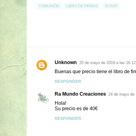
COMUNIÓN
LIBRO DE FIRMAS
SCRAP
Unknown
20 de mayo de 2019 a las 16:12
C
Buenas que precio tiene el libro de f
o
RESPONDER
m
e
Ra Mundo Creaciones
24 de mayo de 
n
Hola!
t
Su precio es de 40€
a
RESPONDER
r
i