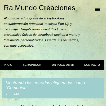
Ra Mundo Creaciones
Ir al contenido principal
Albums para fotografía de scrapbooking,
encuadernación artesanal, técnicas Pop-Up y
cartonaje. ¡Regala emociones! Productos
artesanales únicos de scrapbook hechos a mano y
totalmente personalizados. Guarda tus recuerdos,
son muy especiales.
INICIO
SCRAPBOOK
UN POCO DE MÍ
CONTACTO
Mostrando las entradas etiquetadas como
Comunión
VER TODO