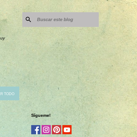
muy
R TODO
Sígueme!