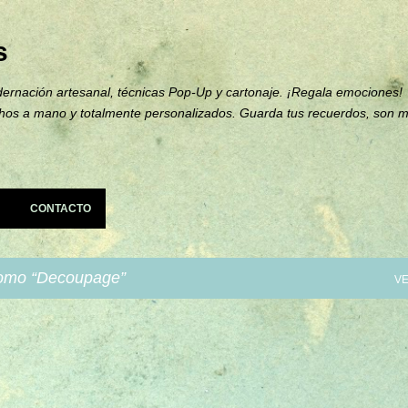
Ir al contenido principal
s
ernación artesanal, técnicas Pop-Up y cartonaje. ¡Regala emociones!
hos a mano y totalmente personalizados. Guarda tus recuerdos, son 
CONTACTO
como
Decoupage
VE