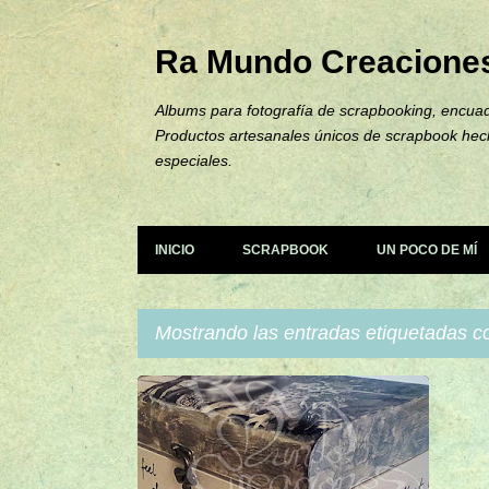
Ra Mundo Creacione
Albums para fotografía de scrapbooking, encuad
Productos artesanales únicos de scrapbook hec
especiales.
INICIO
SCRAPBOOK
UN POCO DE MÍ
Mostrando las entradas etiquetadas 
E
CAJAS PERSONALIZADAS
+
n
DECOUPAGE
t