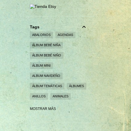
Tags
ABALORIOS
AGENDAS
ÁLBUM BEBÉ NIÑA
ÁLBUM BEBÉ NIÑO
ÁLBUM MINI
ALBUM NAVIDEÑO
ÁLBUM TEMÁTICAS
ÁLBUMES
ANILLOS
ANIMALES
BEBÉS
BODAS
BROCHES
MOSTRAR MÁS
CAJA EXPLOSIVA
CAJAS
CAJAS PERSONALIZADAS