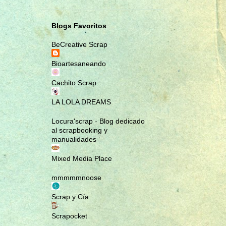
MARCAPÁGINAS
MASCOTAS
Blogs Favoritos
MINI ÁLBUM
BeCreative Scrap
MINI ÁLBUM MALETÍN; ROMA
Bioartesaneando
NOTEBOOK
PENDIENTES
Cachito Scrap
PULSERAS
LA LOLA DREAMS
RA MUNDO CREACIONES
Locura'scrap - Blog dedicado
RAMUNDOCREACIONES
al scrapbooking y
RECETARIO
manualidades
REGALA EMOCIONES
Mixed Media Place
REGALOS NAVIDEÑOS
mmmmmnoose
REGALOS ORIGINALES
Scrap y Cía
SCRAP
SCRAPBOOK
Scrapocket