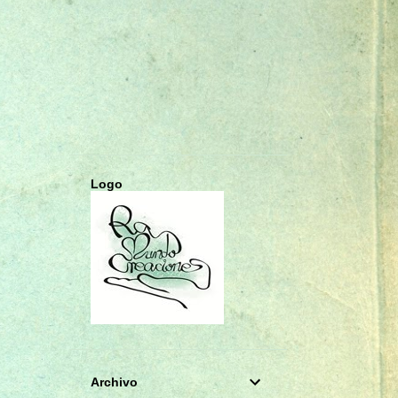
CHARMS
COLGANTES
COMUNIÓN
CUADERNOS A5
CUMPLEAÑOS
DECOUPAGE
DIARIO SECRETO
DIARIOS
ESTRELLA
FOTO ALBUM
FOTOGRAFÍA
GORJUSS
Logo
HAUL DE COMPRAS
INFANTIL
LIBRETAS A6
LIBRO DE FIRMAS
LIBRO DE FIRMAS PRIMERA COMUNIÓN
LIBRO DE FIRMAS Y ALBUM DE FOTOS
LIFESTYLE
Archivo
LLAMADOR DE ÁNGELES