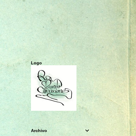
CHARMS
COLGANTES
COMUNIÓN
CUADERNOS A5
CUMPLEAÑOS
DECOUPAGE
DIARIO SECRETO
DIARIOS
ESTRELLA
FOTO ALBUM
FOTOGRAFÍA
GORJUSS
Logo
HAUL DE COMPRAS
INFANTIL
LIBRETAS A6
LIBRO DE FIRMAS
LIBRO DE FIRMAS PRIMERA COMUNIÓN
LIBRO DE FIRMAS Y ALBUM DE FOTOS
LIFESTYLE
Archivo
LLAMADOR DE ÁNGELES