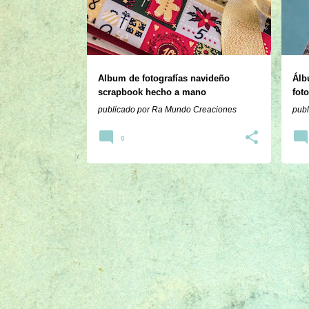
r
a
d
a
Album de fotografías navideño
Álb
s
scrapbook hecho a mano
fot
publicado por
Ra Mundo Creaciones
publ
0