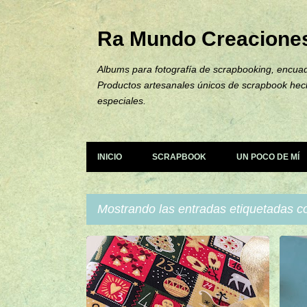
Ra Mundo Creacione
Albums para fotografía de scrapbooking, encuad
Productos artesanales únicos de scrapbook hec
especiales.
INICIO
SCRAPBOOK
UN POCO DE MÍ
Mostrando las entradas etiquetadas 
E
ALBUM NAVIDEÑO
+
8
ÁL
n
t