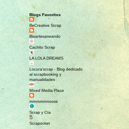
MARCAPÁGINAS
MASCOTAS
Blogs Favoritos
MINI ÁLBUM
BeCreative Scrap
MINI ÁLBUM MALETÍN; ROMA
Bioartesaneando
NOTEBOOK
PENDIENTES
Cachito Scrap
PULSERAS
LA LOLA DREAMS
RA MUNDO CREACIONES
Locura'scrap - Blog dedicado
RAMUNDOCREACIONES
al scrapbooking y
RECETARIO
manualidades
REGALA EMOCIONES
Mixed Media Place
REGALOS NAVIDEÑOS
mmmmmnoose
REGALOS ORIGINALES
Scrap y Cía
SCRAP
SCRAPBOOK
Scrapocket