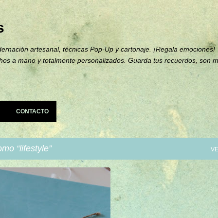
Ir al contenido principal
s
ernación artesanal, técnicas Pop-Up y cartonaje. ¡Regala emociones!
hos a mano y totalmente personalizados. Guarda tus recuerdos, son 
CONTACTO
como
lifestyle
VE
BUM TEMÁTICAS
+
12