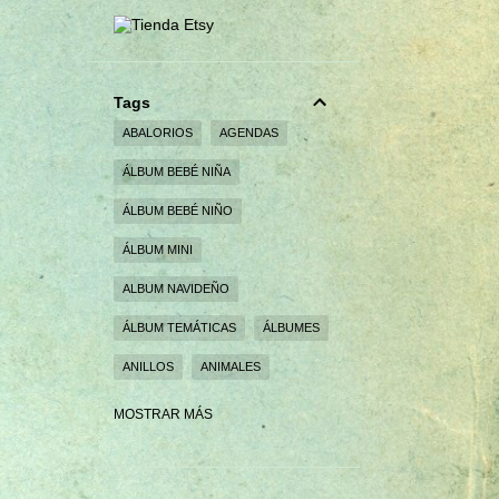
Tags
ABALORIOS
AGENDAS
ÁLBUM BEBÉ NIÑA
ÁLBUM BEBÉ NIÑO
ÁLBUM MINI
ALBUM NAVIDEÑO
ÁLBUM TEMÁTICAS
ÁLBUMES
ANILLOS
ANIMALES
BEBÉS
BODAS
BROCHES
MOSTRAR MÁS
CAJA EXPLOSIVA
CAJAS
CAJAS PERSONALIZADAS