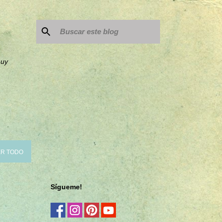
muy
R TODO
Sígueme!