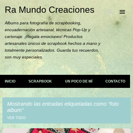
Ra Mundo Creaciones
Ir al contenido principal
Albums para fotografía de scrapbooking,
encuadernación artesanal, técnicas Pop-Up y
cartonaje. ¡Regala emociones! Productos
artesanales únicos de scrapbook hechos a mano y
totalmente personalizados. Guarda tus recuerdos,
son muy especiales.
INICIO
SCRAPBOOK
UN POCO DE MÍ
CONTACTO
Mostrando las entradas etiquetadas como
foto
album
VER TODO