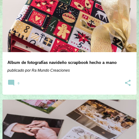
E
n
t
r
a
d
a
Album de fotografías navideño scrapbook hecho a mano
s
publicado por
Ra Mundo Creaciones
0