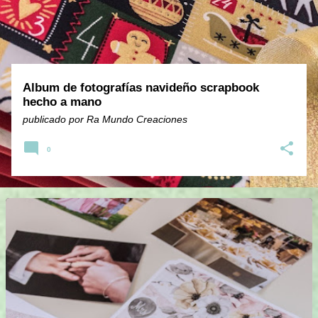
d
a
s
Album de fotografías navideño scrapbook
hecho a mano
publicado por
Ra Mundo Creaciones
0