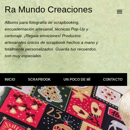
Ra Mundo Creaciones
Ir al contenido principal
Albums para fotografía de scrapbooking,
encuadernación artesanal, técnicas Pop-Up y
cartonaje. ¡Regala emociones! Productos
artesanales únicos de scrapbook hechos a mano y
totalmente personalizados. Guarda tus recuerdos,
son muy especiales.
INICIO
SCRAPBOOK
UN POCO DE MÍ
CONTACTO
E
n
t
r
a