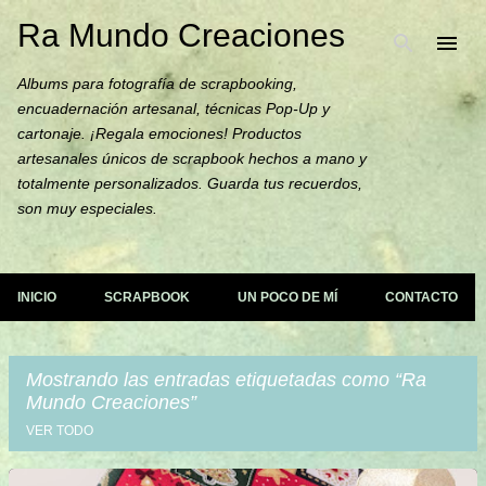
Ra Mundo Creaciones
Ir al contenido principal
Albums para fotografía de scrapbooking,
encuadernación artesanal, técnicas Pop-Up y
cartonaje. ¡Regala emociones! Productos
artesanales únicos de scrapbook hechos a mano y
totalmente personalizados. Guarda tus recuerdos,
son muy especiales.
INICIO
SCRAPBOOK
UN POCO DE MÍ
CONTACTO
Mostrando las entradas etiquetadas como
Ra
Mundo Creaciones
VER TODO