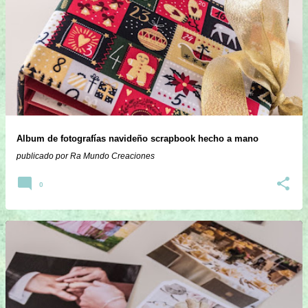
E
n
t
r
a
d
a
Album de fotografías navideño scrapbook hecho a mano
s
publicado por
Ra Mundo Creaciones
0