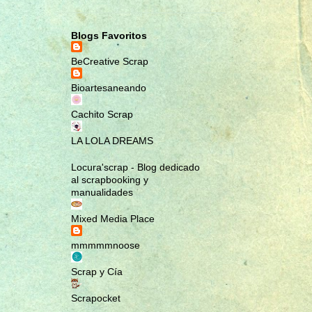
MARCAPÁGINAS
MASCOTAS
Blogs Favoritos
MINI ÁLBUM
BeCreative Scrap
MINI ÁLBUM MALETÍN; ROMA
Bioartesaneando
NOTEBOOK
PENDIENTES
Cachito Scrap
PULSERAS
LA LOLA DREAMS
RA MUNDO CREACIONES
Locura'scrap - Blog dedicado
RAMUNDOCREACIONES
al scrapbooking y
RECETARIO
manualidades
REGALA EMOCIONES
Mixed Media Place
REGALOS NAVIDEÑOS
mmmmmnoose
REGALOS ORIGINALES
Scrap y Cía
SCRAP
SCRAPBOOK
Scrapocket