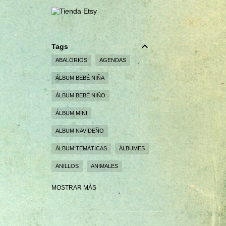
Tags
ABALORIOS
AGENDAS
ÁLBUM BEBÉ NIÑA
ÁLBUM BEBÉ NIÑO
ÁLBUM MINI
ALBUM NAVIDEÑO
ÁLBUM TEMÁTICAS
ÁLBUMES
ANILLOS
ANIMALES
BEBÉS
BODAS
BROCHES
MOSTRAR MÁS
CAJA EXPLOSIVA
CAJAS
CAJAS PERSONALIZADAS