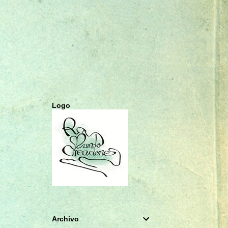
CHARMS
COLGANTES
COMUNIÓN
CUADERNOS A5
CUMPLEAÑOS
DECOUPAGE
DIARIO SECRETO
DIARIOS
ESTRELLA
FOTO ALBUM
FOTOGRAFÍA
GORJUSS
Logo
HAUL DE COMPRAS
INFANTIL
LIBRETAS A6
LIBRO DE FIRMAS
LIBRO DE FIRMAS PRIMERA COMUNIÓN
LIBRO DE FIRMAS Y ALBUM DE FOTOS
LIFESTYLE
Archivo
LLAMADOR DE ÁNGELES