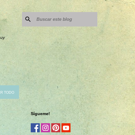
muy
R TODO
Sígueme!