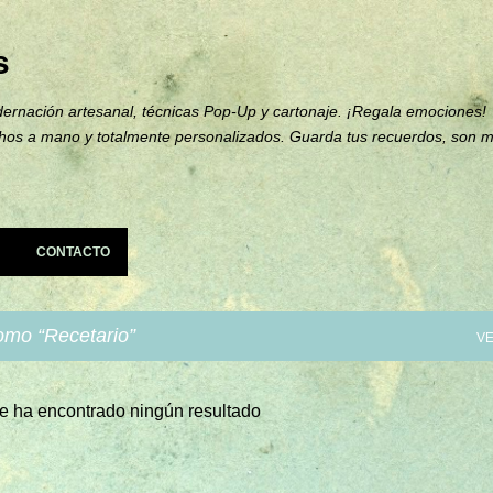
Ir al contenido principal
s
ernación artesanal, técnicas Pop-Up y cartonaje. ¡Regala emociones!
hos a mano y totalmente personalizados. Guarda tus recuerdos, son 
CONTACTO
como
Recetario
VE
e ha encontrado ningún resultado