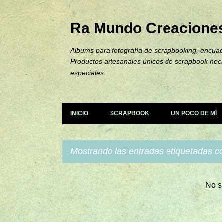
Ra Mundo Creacione
Albums para fotografía de scrapbooking, encuad
Productos artesanales únicos de scrapbook hec
especiales.
INICIO
SCRAPBOOK
UN POCO DE MÍ
Mostrando las entradas etiquetadas 
E
No s
n
t