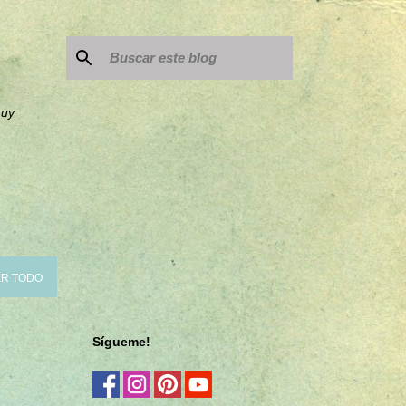
muy
R TODO
Sígueme!