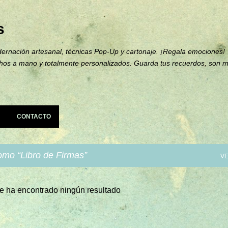
Ir al contenido principal
s
ernación artesanal, técnicas Pop-Up y cartonaje. ¡Regala emociones!
hos a mano y totalmente personalizados. Guarda tus recuerdos, son 
CONTACTO
como
Libro de Firmas
VE
e ha encontrado ningún resultado