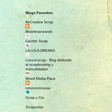
MARCAPÁGINAS
MASCOTAS
Blogs Favoritos
MINI ÁLBUM
BeCreative Scrap
MINI ÁLBUM MALETÍN; ROMA
Bioartesaneando
NOTEBOOK
PENDIENTES
Cachito Scrap
PULSERAS
LA LOLA DREAMS
RA MUNDO CREACIONES
Locura'scrap - Blog dedicado
RAMUNDOCREACIONES
al scrapbooking y
RECETARIO
manualidades
REGALA EMOCIONES
Mixed Media Place
REGALOS NAVIDEÑOS
mmmmmnoose
REGALOS ORIGINALES
Scrap y Cía
SCRAP
SCRAPBOOK
Scrapocket