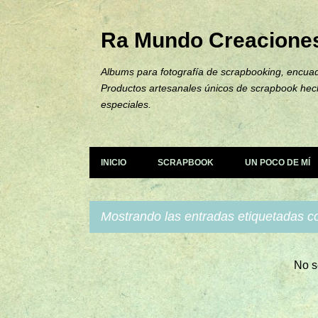
Ra Mundo Creacione
Albums para fotografía de scrapbooking, encuad
Productos artesanales únicos de scrapbook hec
especiales.
INICIO
SCRAPBOOK
UN POCO DE MÍ
Mostrando las entradas etiquetadas 
E
No s
n
t