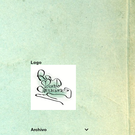
CHARMS
COLGANTES
COMUNIÓN
CUADERNOS A5
CUMPLEAÑOS
DECOUPAGE
DIARIO SECRETO
DIARIOS
ESTRELLA
FOTO ALBUM
FOTOGRAFÍA
GORJUSS
Logo
HAUL DE COMPRAS
INFANTIL
LIBRETAS A6
LIBRO DE FIRMAS
LIBRO DE FIRMAS PRIMERA COMUNIÓN
LIBRO DE FIRMAS Y ALBUM DE FOTOS
LIFESTYLE
Archivo
LLAMADOR DE ÁNGELES