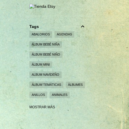
Tags
ABALORIOS
AGENDAS
ÁLBUM BEBÉ NIÑA
ÁLBUM BEBÉ NIÑO
ÁLBUM MINI
ALBUM NAVIDEÑO
ÁLBUM TEMÁTICAS
ÁLBUMES
ANILLOS
ANIMALES
BEBÉS
BODAS
BROCHES
MOSTRAR MÁS
CAJA EXPLOSIVA
CAJAS
CAJAS PERSONALIZADAS